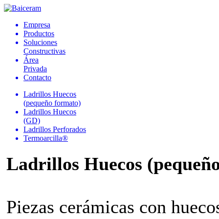
Empresa
Productos
Soluciones
Constructivas
Área
Privada
Contacto
Ladrillos Huecos
(pequeño formato)
Ladrillos Huecos
(GD)
Ladrillos Perforados
Termoarcilla®
Ladrillos Huecos (pequeñ
Piezas cerámicas con huecos